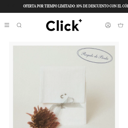
Ir
al
OFERTA POR TIEMPO LIMITADO: 10% DE DESCUENTO CON EL CÓDIG
EN
ES
contenido
BÚSQUEDA
CUENTA