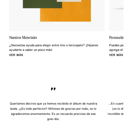
Nuestros Materiales
Personalizar
¿Necesitas ayuda para elegir entre lino o terciopelo? ¡Déjanos
Puedes person
ayudarte a saber un poco más!
agrega el nom
VER MÁS
VER MÁS
Queríamos deciros que ya hemos recibido el album de nuestra
...En cuanto 
boda. ¡¡¡Es todo perfecto!!! Millones de gracias por todo, os lo
(os lo dirá
agradecemos enormemente. Es un recuerdo precioso de ese
increíble del 
gran día.
e