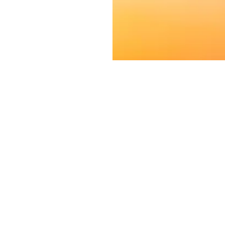
a
ro obsesión por que no se
 de fotos que durará toda
r primera vez en nuestra
asa, hace que sea una
vida a tus recuerdos y te
 siempre.